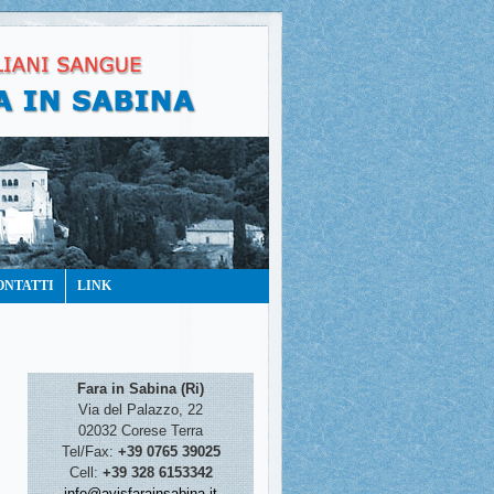
ONTATTI
LINK
Fara in Sabina (Ri)
Via del Palazzo, 22
02032 Corese Terra
Tel/Fax:
+39 0765 39025
Cell:
+39 328 6153342
info@avisfarainsabina.it