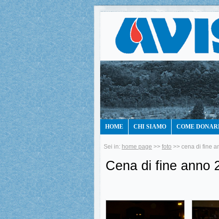
HOME
CHI SIAMO
COME DONAR
Sei in:
home page
>>
foto
>> cena di fine 
Cena di fine anno 