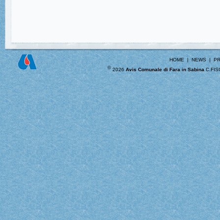
HOME
|
NEWS
|
PR
©
2026
Avis Comunale di Fara in Sabina
C.FIS